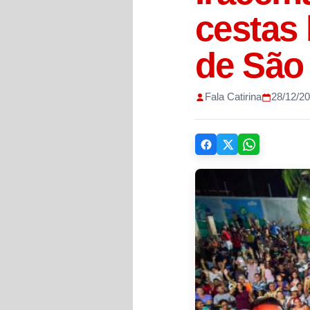
cestas 
de São
Fala Catirina
28/12/2