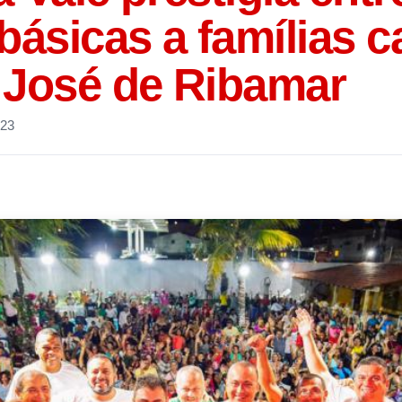
básicas a famílias c
 José de Ribamar
023