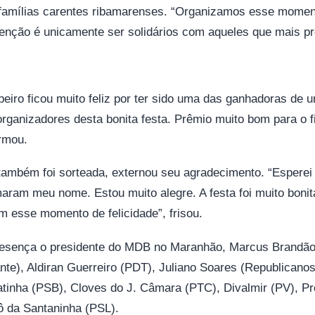
famílias carentes ribamarenses. “Organizamos esse momen
enção é unicamente ser solidários com aqueles que mais pr
eiro ficou muito feliz por ter sido uma das ganhadoras de u
organizadores desta bonita festa. Prêmio muito bom para o 
irmou.
também foi sorteada, externou seu agradecimento. “Esperei
aram meu nome. Estou muito alegre. A festa foi muito bonit
 esse momento de felicidade”, frisou.
sença o presidente do MDB no Maranhão, Marcus Brandão,
te), Aldiran Guerreiro (PDT), Juliano Soares (Republican
inha (PSB), Cloves do J. Câmara (PTC), Divalmir (PV), Pro
ô da Santaninha (PSL).