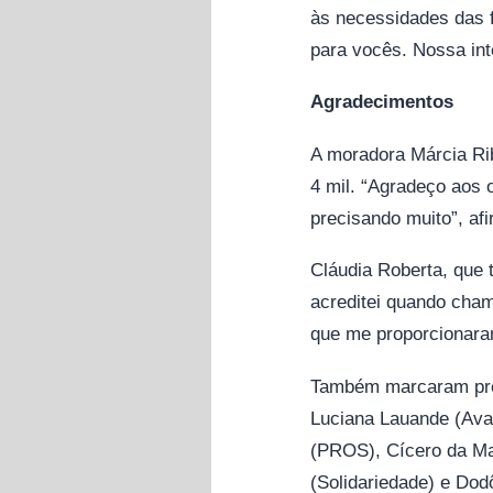
às necessidades das 
para vocês. Nossa int
Agradecimentos
A moradora Márcia Rib
4 mil. “Agradeço aos 
precisando muito”, af
Cláudia Roberta, que 
acreditei quando cham
que me proporcionaram
Também marcaram pre
Luciana Lauande (Avan
(PROS), Cícero da Mat
(Solidariedade) e Dod