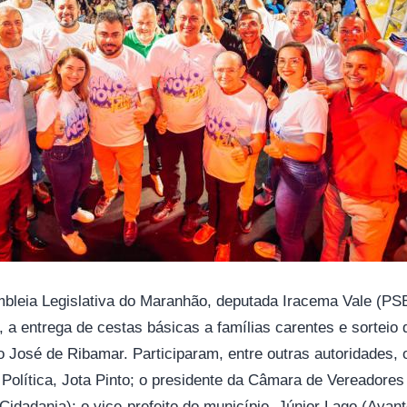
bleia Legislativa do Maranhão, deputada Iracema Vale (PSB)
), a entrega de cestas básicas a famílias carentes e sorteio
José de Ribamar. Participaram, entre outras autoridades, o
 Política, Jota Pinto; o presidente da Câmara de Vereadore
idadania); o vice-prefeito do município, Júnior Lago (Avante