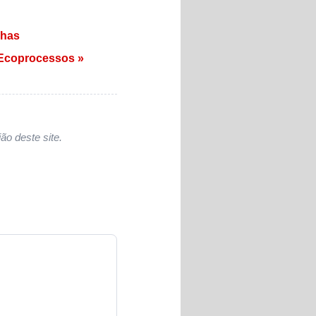
nhas
 Ecoprocessos »
ão deste site.