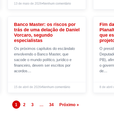
13 de maio de 2026
•
Nenhum comentário
Banco Master: os riscos por
Fim da
NOTÍCIAS
trás de uma delação de Daniel
Planal
Vorcaro, segundo
que es
especialistas
projet
Os próximos capítulos do escândalo
O presi
envolvendo o Banco Master, que
Deputad
sacode o mundo político, jurídico e
PB), afi
financeiro, devem ser escritos por
o govern
acordos…
de…
15 de abril de 2026
•
Nenhum comentário
8 de abril
1
2
3
…
34
Próximo »