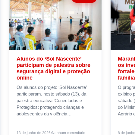
Alunos do ‘Sol Nascente’
Maran
participam de palestra sobre
os inv
segurança digital e proteção
fortal
online
famili
Os alunos do projeto ‘Sol Nascente’
O progr
participaram, neste sábado (13), da
exibido 
palestra educativa ‘Conectados e
sábado (
Protegidos: protegendo crianças e
do Minis
adolescentes da violência…
Agrário 
13 de junho de 2026
•
Nenhum comentário
8 de junh