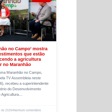
hão no Campo’ mostra
estimentos que estão
ecendo a agricultura
ar no Maranhão
ama Maranhão no Campo,
pela TV Assembleia neste
6), recebeu a superintendente
tério do Desenvolvimento
e Agricultura…
o de 2026
•
Nenhum comentário