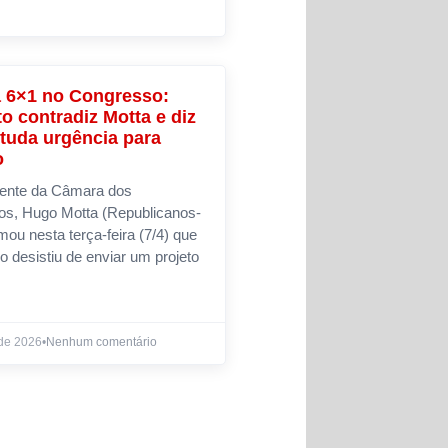
 6×1 no Congresso:
NOTÍCIAS
to contradiz Motta e diz
tuda urgência para
o
dente da Câmara dos
os, Hugo Motta (Republicanos-
rmou nesta terça-feira (7/4) que
o desistiu de enviar um projeto
 de 2026
•
Nenhum comentário