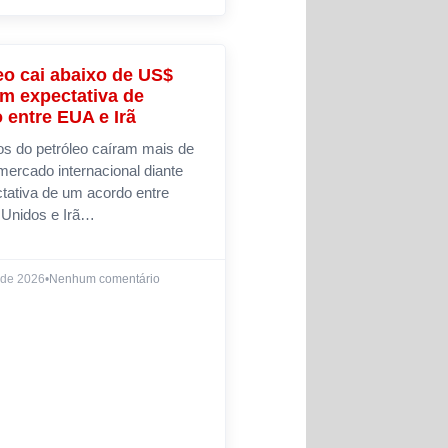
eo cai abaixo de US$
NOTÍCIAS
m expectativa de
 entre EUA e Irã
s do petróleo caíram mais de
ercado internacional diante
tativa de um acordo entre
 Unidos e Irã…
 de 2026
•
Nenhum comentário