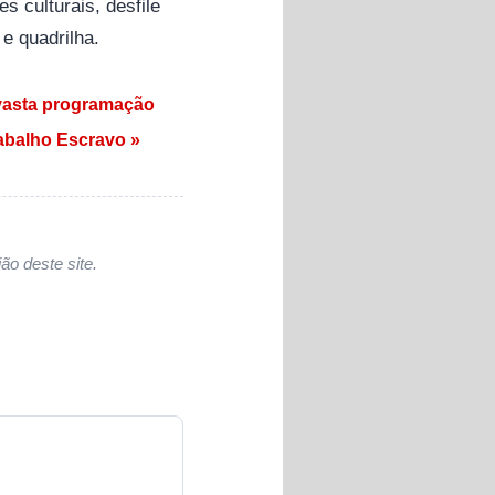
s culturais, desfile
 e quadrilha.
e vasta programação
abalho Escravo »
ão deste site.