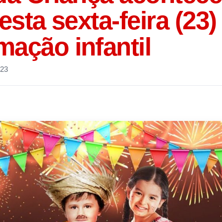
desta sexta-feira (23
ação infantil
023