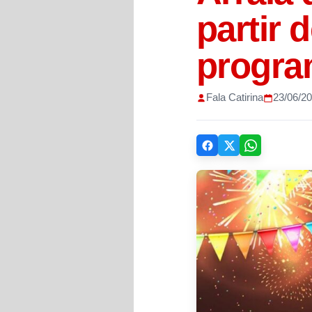
partir 
program
Fala Catirina
23/06/2