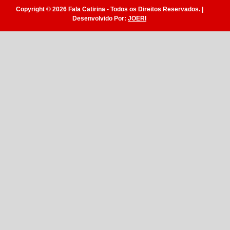
Copyright © 2026 Fala Catirina - Todos os Direitos Reservados. |
Desenvolvido Por:
JOERI