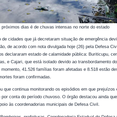
 próximos dias é de chuvas intensas no norte do estado
 de cidades que já decretaram situação de emergência devi
o, de acordo com nota divulgada hoje (26) pela Defesa Civi
os declararam estado de calamidade pública: Buriticupu, ce
, e Cajari, que está isolado devido ao transbordamento do
o momento, 41.526 famílias foram afetadas e 8.518 estão d
mortes foram confirmadas.
ou que continua monitorando os episódios em que prejuízos
 por conta do período chuvoso. O órgão destacou ainda que
apoio às coordenadorias municipais de Defesa Civil.
Bombeiros, prefeituras, Coordenadoria Estadual de Defesa C