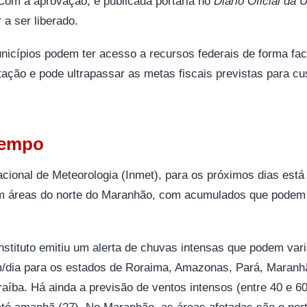
 Com a aprovação, é publicada portaria no
Diário Oficial da 
 a ser liberado.
icípios podem ter acesso a recursos federais de forma faci
tação e pode ultrapassar as metas fiscais previstas para c
tempo
acional de Meteorologia (Inmet), para os próximos dias está 
m áreas do norte do Maranhão, com acumulados que podem 
 instituto emitiu um alerta de chuvas intensas que podem var
m/dia para os estados de Roraima, Amazonas, Pará, Maranhã
aíba. Há ainda a previsão de ventos intensos (entre 40 e 60
 até amanhã (27). No Maranhão, as áreas afetadas são o norte