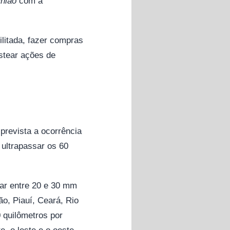
União
com a
litada, fazer compras
ustear ações de
prevista a ocorrência
ultrapassar os 60
iar entre 20 e 30 mm
o, Piauí, Ceará, Rio
 quilômetros por
, o leste e o oeste,