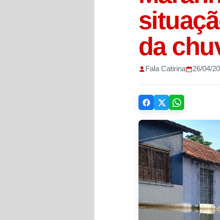
situaç
da chu
Fala Catirina
26/04/2