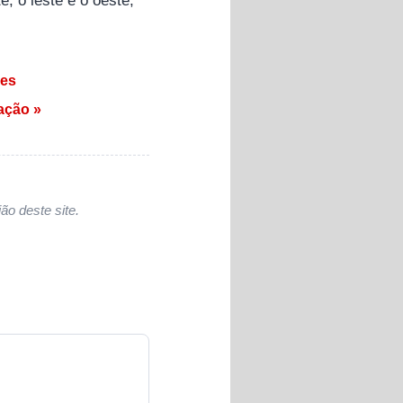
ões
ação »
ão deste site.