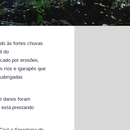
do às fortes chuvas
l do
rcado por erosões,
s rios e igarapés que
esabrigadas
 e danos foram
 está prestando
ivil e Secretaria de