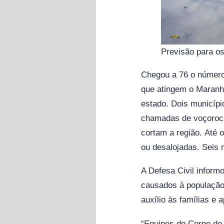
Previsão para os
Chegou a 76 o número
que atingem o Maranhã
estado. Dois municípi
chamadas de voçorocas
cortam a região. Até 
ou desalojadas. Seis 
A Defesa Civil inform
causados à população
auxílio às famílias e 
“Equipes do Corpo de 