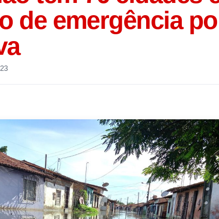
ão de emergência po
va
023