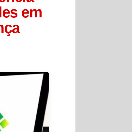
udes em
nça