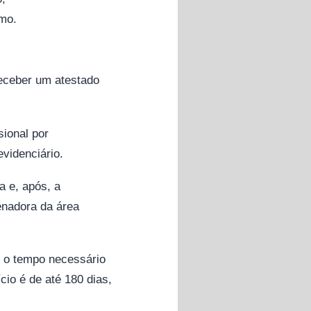
imo.
receber um atestado
sional por
evidenciário.
a e, após, a
enadora da área
r o tempo necessário
cio é de até 180 dias,