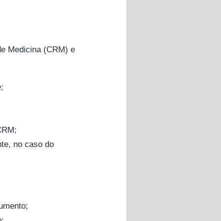
de Medicina (CRM) e
;
 CRM;
te, no caso do
cumento;
o;