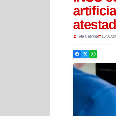
artific
atestad
Fala Catirina
15/01/2