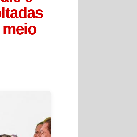
ltadas
o meio