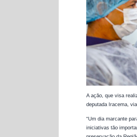
A ação, que visa reali
deputada Iracema, via
“Um dia marcante para 
iniciativas tão import
preservação da Regiã