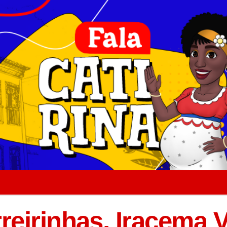
eirinhas, Iracema V