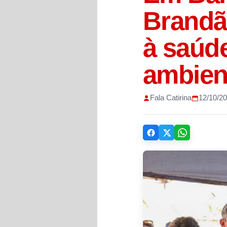
Brandã
à saúde
ambien
Fala Catirina
12/10/2