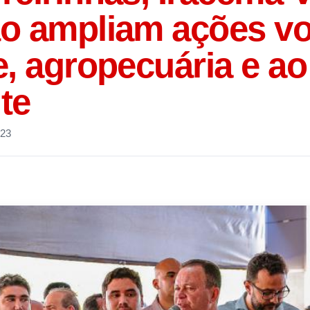
o ampliam ações vo
, agropecuária e a
te
023