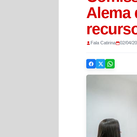
Alema 
recurs
Fala Catirina
02/04/2