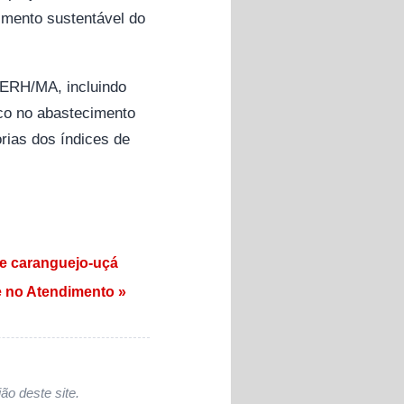
imento sustentável do
 PERH/MA, incluindo
oco no abastecimento
rias dos índices de
de caranguejo-uçá
e no Atendimento »
ão deste site.