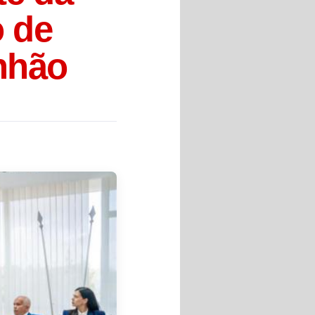
o de
nhão