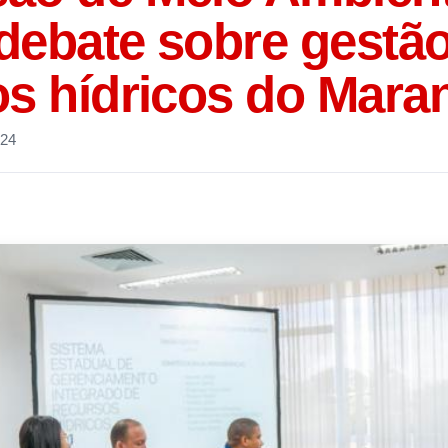
debate sobre gestã
os hídricos do Mara
024