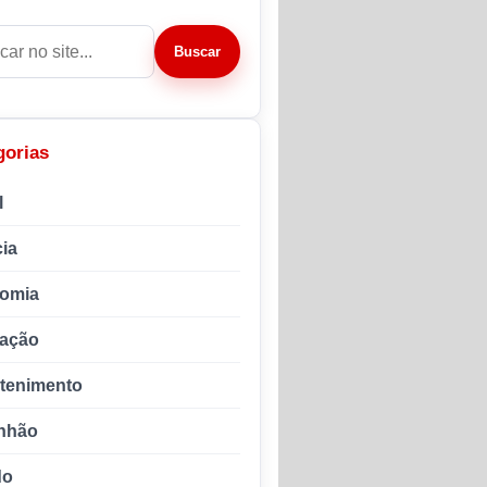
r por:
Buscar
gorias
l
ia
omia
ação
etenimento
nhão
do