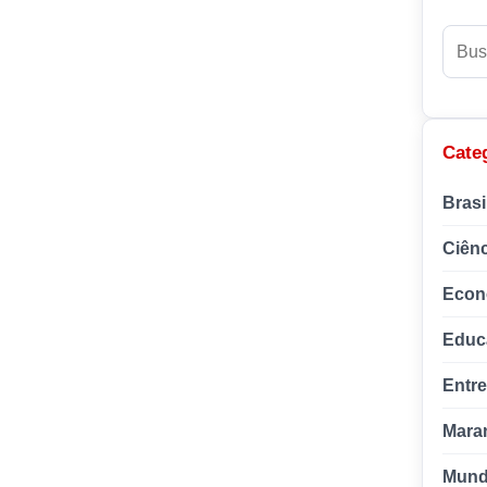
Busca
Cate
Brasi
Ciênc
Econ
Educ
Entr
Mara
Mun