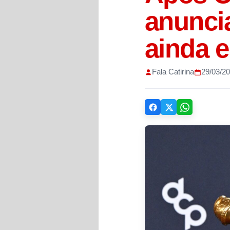
anunci
ainda 
Fala Catirina
29/03/2