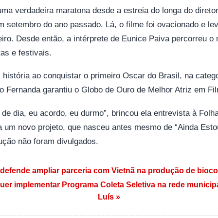
ma verdadeira maratona desde a estreia do longa do diretor 
m setembro do ano passado. Lá, o filme foi ovacionado e le
iro. Desde então, a intérprete de Eunice Paiva percorreu 
as e festivais.
 história ao conquistar o primeiro Oscar do Brasil, na categ
to Fernanda garantiu o Globo de Ouro de Melhor Atriz em F
de dia, eu acordo, eu durmo”, brincou ela entrevista à Folha
ra um novo projeto, que nasceu antes mesmo de “Ainda Estou
ução não foram divulgados.
 Post
defende ampliar parceria com Vietnã na produção de bioc
uer implementar Programa Coleta Seletiva na rede municip
Luís »